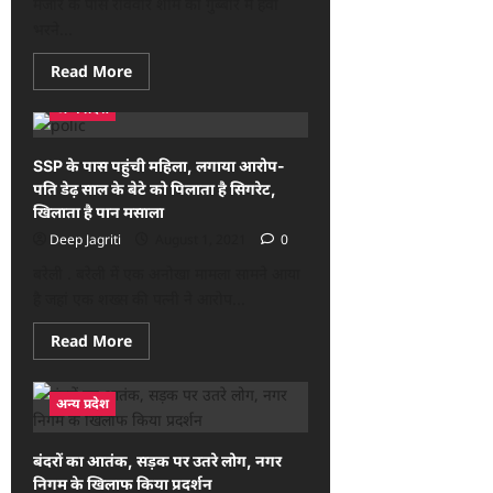
मजार के पास रविवार शाम को गुब्बारे में हवा
मौत
भरने...
Read
Read More
more
about
अन्य प्रदेश
गुब्बारे
में
हवा
भरने
SSP के पास पहुंची महिला, लगाया आरोप-
वाले
पति डेढ़ साल के बेटे को पिलाता है सिगरेट,
गैस
सिलिंडर
खिलाता है पान मसाला
में
हुआ
Deep Jagriti
August 1, 2021
0
ब्लास्ट,
दो
बरेली . बरेली में एक अनोखा मामला सामने आया
की
है जहां एक शख्‍स की पत्‍नी ने आरोप...
मौत,
कई
घायल
Read
Read More
more
about
SSP
के
अन्य प्रदेश
पास
पहुंची
महिला,
बंदरों का आतंक, सड़क पर उतरे लोग, नगर
लगाया
आरोप-
निगम के खिलाफ किया प्रदर्शन