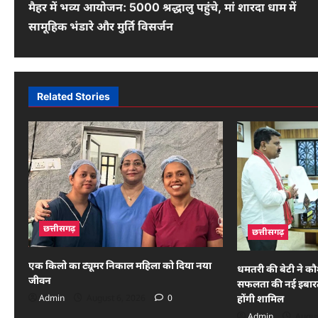
मैहर में भव्य आयोजन: 5000 श्रद्धालु पहुंचे, मां शारदा धाम में
o
सामूहिक भंडारे और मुर्ति विसर्जन
s
t
n
Related Stories
a
v
i
g
a
छत्तीसगढ़
छत्तीसगढ़
t
एक किलो का ट्यूमर निकाल महिला को दिया नया
i
धमतरी की बेटी ने क
जीवन
सफलता की नई इबारत, 
o
Admin
August 6, 2026
0
होंगी शामिल
Admin
Augus