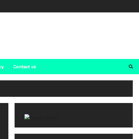
cy
Contact us
×