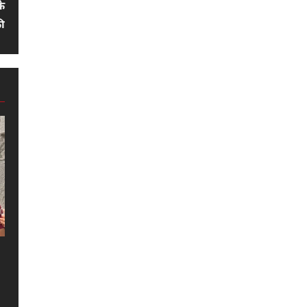
के
की