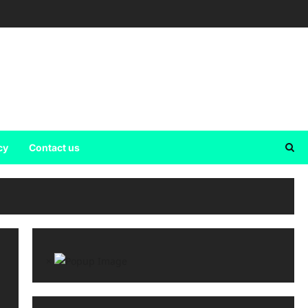
cy
Contact us
×