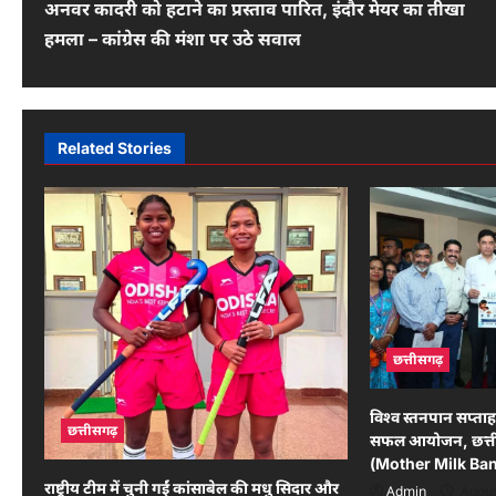
अनवर कादरी को हटाने का प्रस्ताव पारित, इंदौर मेयर का तीखा
o
हमला – कांग्रेस की मंशा पर उठे सवाल
s
t
n
Related Stories
a
v
i
g
a
छत्तीसगढ़
t
i
विश्व स्तनपान सप्ताह 
छत्तीसगढ़
सफल आयोजन, छत्तीस
o
(Mother Milk Ban
राष्ट्रीय टीम में चुनी गईं कांसाबेल की मधु सिदार और
Admin
Augus