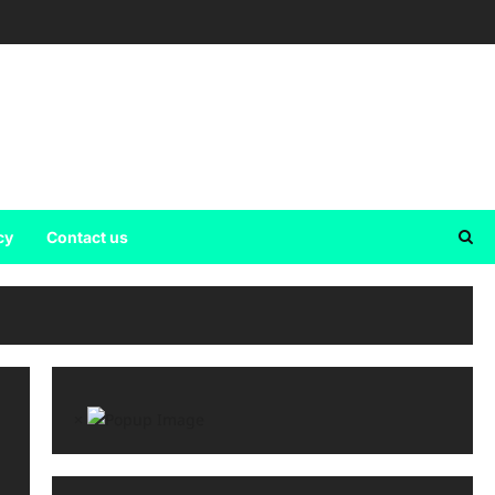
cy
Contact us
×