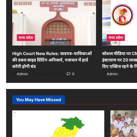
i
g
a
मध्य प्रदेश
मध्य प्रदेश
t
i
High Court New Rules: वादपत्र-याचिकाओं
सोशल मीडिया पर C
की डबल साइड प्रिंटिंग अनिवार्य, पत्राचार में हार्ड
इंस्टाग्राम पर 20 लाख
o
कॉपी होगी बंद
दिए एक्टिव रहने के नि
n
Admin
August 6, 2026
0
Admin
Augus
You May Have Missed