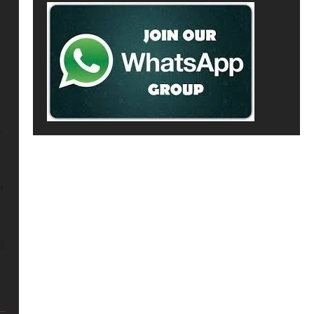
र
न
ओं