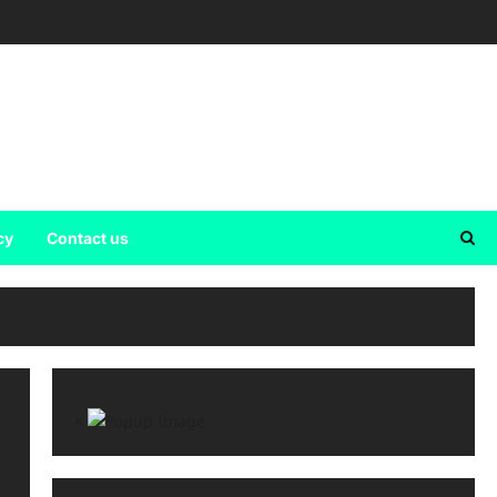
cy
Contact us
×