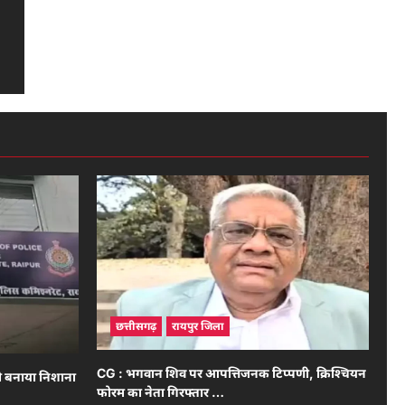
छत्तीसगढ़
रायपुर जिला
CG : भगवान शिव पर आपत्तिजनक टिप्पणी, क्रिश्चियन
को बनाया निशाना
फोरम का नेता गिरफ्तार …