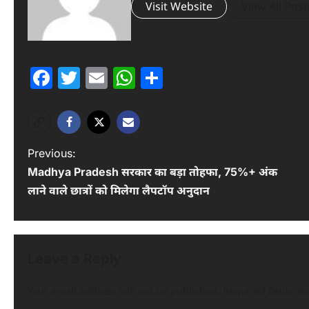
Visit Website
View All Post
Facebook
Twitter
Email
WhatsApp
Share
P
Previous:
Madhya Pradesh सरकार का बड़ा तोहफा, 75%+ अंक
o
लाने वाले छात्रों को मिलेगा लैपटॉप अनुदान
s
t
n
Leave a Reply
a
Your email address will not be published.
Required fields a
v