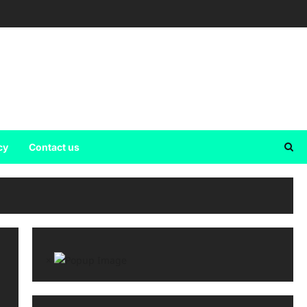
cy
Contact us
×