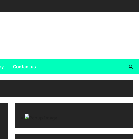
cy
Contact us
×