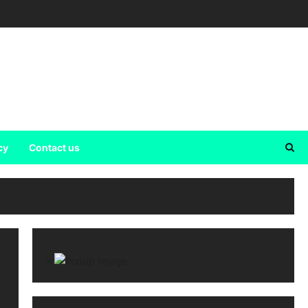
cy
Contact us
×