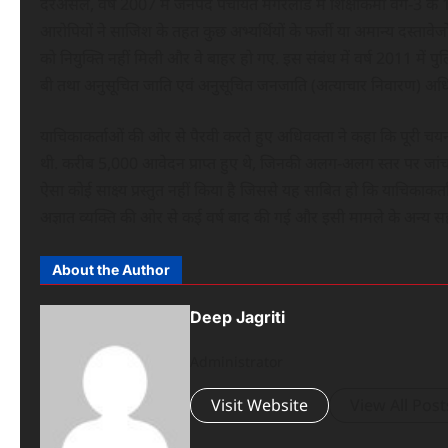
दरअसल, वर्ष 2007 में जनपद पंचायत मगरलोड में शिक्षाकर्मी वर्ग-3 के 1
आरोपियों ने साजिश के तहत कुछ अभ्यर्थियों के फर्जी या अमान्य दस्तावेज
को नियुक्ति नहीं मिली और वे बाहर हो गए. इस संबंध में वर्ष 2011 मे
बी तथा अनुसूचित जाति एवं अनुसूचित जनजाति (अत्याचार निवारण) अधि
याचिकाकर्ताओं की ओर से पैरवी करते हुए अधिवक्ता ने कहा कि पूरी चयन प्र
थी. करीब 5,000 आवेदन प्राप्त हुए थे, जिनकी अलग-अलग स्तर पर जांच 
ऐसा कोई साक्ष्य प्रस्तुत नहीं किया है जिससे यह साबित हो कि याचिकाकर्
अज्ञात व्यक्ति की ओर से कई वर्ष बाद की गई और इसी मामले के अन्य सह
About the Author
Deep Jagriti
Administrator
Visit Website
View All Post