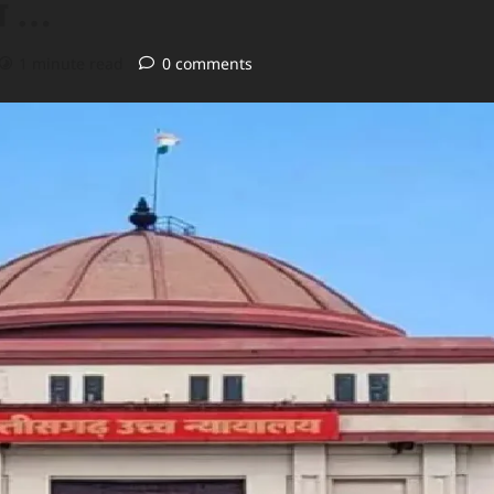
हत …
1 minute read
0 comments