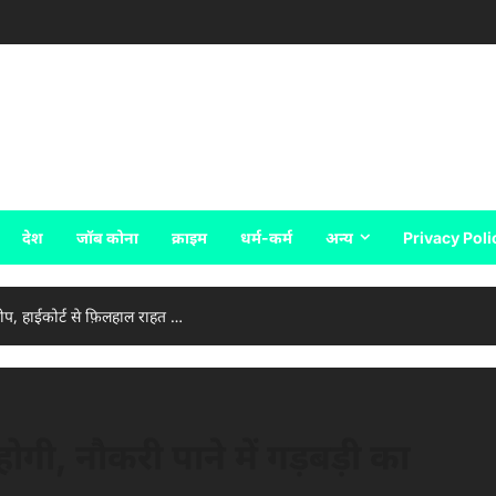
देश
जॉब कोना
क्राइम
धर्म-कर्म
अन्य
Privacy Poli
रोप, हाईकोर्ट से फ़िलहाल राहत …
 होगी, नौकरी पाने में गड़बड़ी का