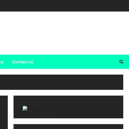
cy
Contact us
×